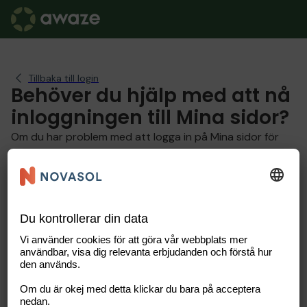
Tillbaka till login
Behöver du hjälp med att nå
inloggningen till Mina sidor?
Om du har problem med att logga in på Mina sidor för
Husägare så kan du försöka hitta svar på dina frågor på
den här sidan.
Logga in på webbplatsen
Jag har glömt mitt lösenord. Vad gör jag?
Jag är ny på NOVASOL och vill skapa en profil,
hur gör jag?