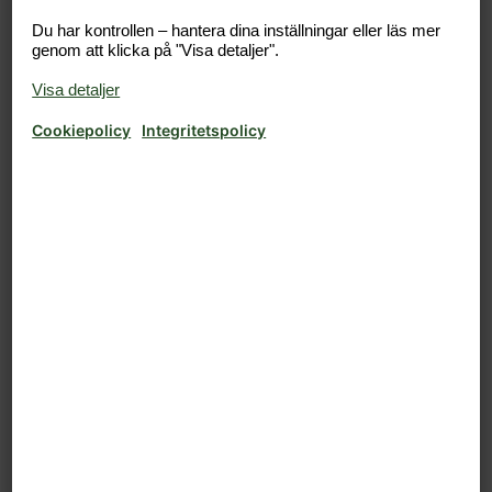
Jag har begärt ett nytt lösenord, men har ännu
inte mottagit ett email
Logga in i appen
Hur laddar jag ner appen för husägare?
Hur loggar jag in i appen?
Jag kommer inte ihåg mitt lösenord
Vilka telefoner fungerar appen med?
Aktivera konto